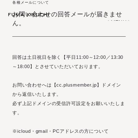
各種メールについて
お問い合わせの回答メールが届きませ
(
M
E
N
U
)
ん。
(
(
M
C
L
E
O
N
S
U
E
)
)
(
C
L
O
S
E
)
I
N
F
O
R
M
A
T
I
O
N
S
C
H
E
D
U
L
E
B
I
O
G
R
A
P
H
Y
I
N
F
O
R
M
A
T
I
O
N
S
C
H
E
D
U
L
E
O
F
F
I
C
I
A
L
S
T
O
R
E
B
I
O
G
R
A
P
H
Y
回答は土日祝日を除く【平日11:00～12:00／13:30
O
F
F
I
C
I
A
L
S
T
O
R
E
～18:00】とさせていただいております。
お問い合わせへは【cc.plusmember.jp】ドメイン
S
I
G
N
I
N
S
I
G
N
U
P
S
I
G
N
I
N
S
I
G
N
U
P
から返信いたします。
M
O
V
I
E
M
A
G
A
Z
I
N
E
L
I
V
E
S
T
R
E
A
M
I
N
G
必ず上記ドメインの受信許可設定をお願いいたしま
M
O
V
I
E
M
A
G
A
Z
I
N
E
B
I
R
T
H
D
A
Y
M
E
S
S
A
G
E
L
I
V
E
S
T
R
E
A
M
I
N
G
す。
B
I
R
T
H
D
A
Y
M
E
S
S
A
G
E
※icloud・gmail・PCアドレスの方について