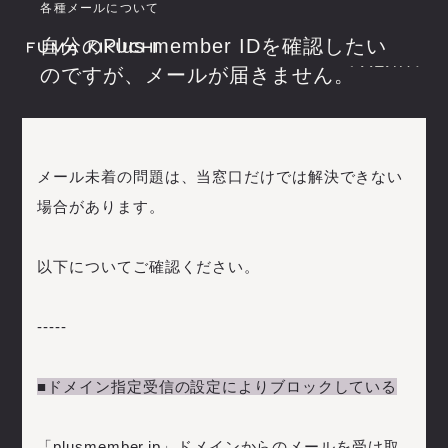
各種メールについて
自分のPlus member IDを確認したい
(
M
E
N
U
)
のですが、メールが届きません。
(
(
M
C
L
E
O
N
S
U
E
)
)
(
C
L
O
S
E
)
I
N
F
O
R
M
A
T
I
O
N
S
C
H
E
D
U
L
E
B
I
O
G
R
A
P
H
Y
I
N
F
O
R
M
A
T
I
O
N
S
C
H
E
D
U
L
E
O
F
F
I
C
I
A
L
S
T
O
R
E
メール未着の問題は、当窓口だけでは解決できない
B
I
O
G
R
A
P
H
Y
O
F
F
I
C
I
A
L
S
T
O
R
E
場合があります。
以下についてご確認ください。
S
I
G
N
I
N
S
I
G
N
U
P
S
I
G
N
I
N
S
I
G
N
U
P
M
O
V
I
E
M
A
G
A
Z
I
N
E
-----
L
I
V
E
S
T
R
E
A
M
I
N
G
M
O
V
I
E
M
A
G
A
Z
I
N
E
B
I
R
T
H
D
A
Y
M
E
S
S
A
G
E
L
I
V
E
S
T
R
E
A
M
I
N
G
B
I
R
T
H
D
A
Y
M
E
S
S
A
G
E
■ドメイン指定受信の設定によりブロックしている
「plusmember.jp」ドメインからのメールを受け取