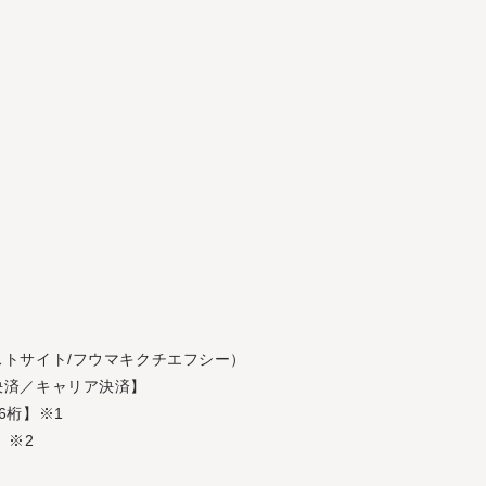
M
O
V
I
E
M
A
G
A
Z
I
N
E
L
I
V
E
S
T
R
E
A
M
I
N
G
B
I
R
T
H
D
A
Y
M
E
S
S
A
G
E
M
O
V
I
E
M
A
G
A
Z
I
N
E
L
I
V
E
S
T
R
E
A
M
I
N
G
B
I
R
T
H
D
A
Y
M
E
S
S
A
G
E
トサイト/フウマキクチエフシー）
決済／キャリア決済】
6桁】※1
 ※2