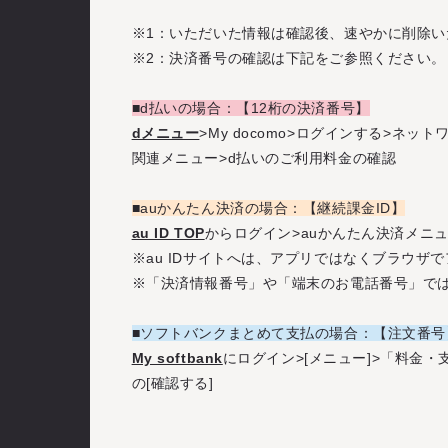
※1：いただいた情報は確認後、速やかに削除い
※2：決済番号の確認は下記をご参照ください
■d払いの場合：【12桁の決済番号】
dメニュー
>My docomo>ログインする>ネ
関連メニュー>d払いのご利用料金の確認
■auかんたん決済の場合：【継続課金ID】
au ID TOP
からログイン>auかんたん決済メニュ
※au IDサイトへは、アプリではなくブラウザ
※「決済情報番号」や「端末のお電話番号」で
■ソフトバンクまとめて支払の場合：【注文番号
My softbank
にログイン>[メニュー]>「料金・
の[確認する]