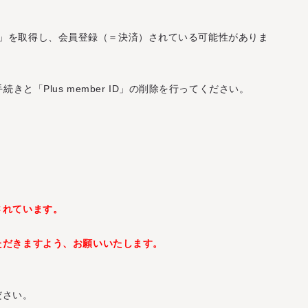
r ID」を取得し、会員登録（＝決済）されている可能性がありま
(
M
E
N
U
)
(
(
M
C
L
E
O
N
S
U
E
)
)
(
C
L
O
S
E
)
きと「Plus member ID」の削除を行ってください。
I
N
F
O
R
M
A
T
I
O
N
S
C
H
E
D
U
L
E
B
I
O
G
R
A
P
H
Y
O
F
F
I
C
I
A
L
S
T
O
R
E
I
N
F
O
R
M
A
T
I
O
N
S
C
H
E
D
U
L
E
B
I
O
G
R
A
P
H
Y
O
F
F
I
C
I
A
L
S
T
O
R
E
されています。
ただきますよう、お願いいたします。
S
I
G
N
I
N
S
I
G
N
U
P
ださい。
S
I
G
N
I
N
S
I
G
N
U
P