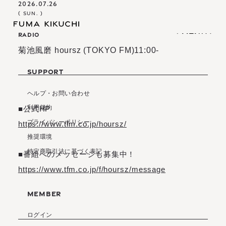
2026.07.26
( SUN. )
RADIO
(
M
E
N
U
)
(
(
M
C
L
E
O
N
S
U
E
)
)
(
C
L
O
S
E
)
菊池風磨 hoursz (TOKYO FM)11:00-
I
N
F
O
R
M
A
T
I
O
N
S
C
H
E
D
U
L
E
SUPPORT
B
I
O
G
R
A
P
H
Y
I
N
F
O
R
M
A
T
I
O
N
S
C
H
E
D
U
L
E
O
F
F
I
C
I
A
L
S
T
O
R
E
B
I
O
G
R
A
P
H
Y
ヘルプ・お問い合わせ
O
F
F
I
C
I
A
L
S
T
O
R
E
利用規約
■公式HP
プライバシーポリシー
https://www.tfm.co.jp/hoursz/
推奨環境
S
I
G
N
I
N
S
I
G
N
U
P
特定商取引法に基づく表記
S
I
G
N
I
N
S
I
G
N
U
P
■番組へのメッセージも募集中！
M
O
V
I
E
M
A
G
A
Z
I
N
E
L
I
V
E
S
T
R
E
A
M
I
N
G
https://www.tfm.co.jp/f/hoursz/message
M
O
V
I
E
M
A
G
A
Z
I
N
E
B
I
R
T
H
D
A
Y
M
E
S
S
A
G
E
L
I
V
E
S
T
R
E
A
M
I
N
G
B
I
R
T
H
D
A
Y
M
E
S
S
A
G
E
MEMBER
ログイン