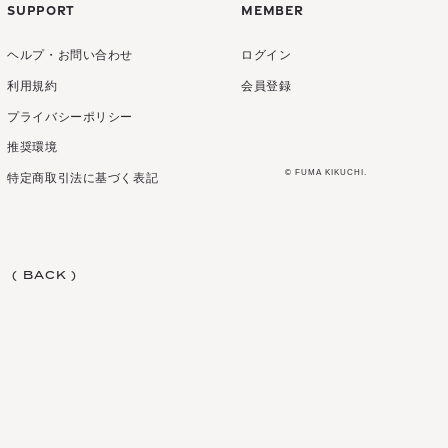
SUPPORT
MEMBER
ヘルプ・お問い合わせ
ログイン
利用規約
会員登録
(
M
E
N
U
)
(
(
M
C
L
E
O
N
S
U
E
)
)
プライバシーポリシー
(
C
L
O
S
E
)
推奨環境
© FUMA KIKUCHI.
特定商取引法に基づく表記
I
N
F
O
R
M
A
T
I
O
N
S
C
H
E
D
U
L
E
B
I
O
G
R
A
P
H
Y
O
F
F
I
C
I
A
L
S
T
O
R
E
I
N
F
O
R
M
A
T
I
O
N
S
C
H
E
D
U
L
E
B
I
O
G
R
A
P
H
Y
(
B
A
C
K
)
O
F
F
I
C
I
A
L
S
T
O
R
E
(
B
A
C
K
)
S
I
G
N
I
N
S
I
G
N
U
P
S
I
G
N
I
N
S
I
G
N
U
P