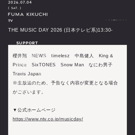
2026.07.04
( SAT. )
TV
(
M
E
N
U
)
(
(
M
C
L
E
O
N
S
U
E
)
)
(
C
L
O
S
E
)
THE MUSIC DAY 2026 (日本テレビ系)13:30-
I
N
F
O
R
M
A
T
I
O
N
S
C
H
E
D
U
L
E
SUPPORT
B
I
O
G
R
A
P
H
Y
I
N
F
O
R
M
A
T
I
O
N
S
C
H
E
D
U
L
E
O
F
F
I
C
I
A
L
S
T
O
R
E
B
I
O
G
R
A
P
H
Y
櫻井翔 NEWS timelesz 中島健人 King &
ヘルプ・お問い合わせ
O
F
F
I
C
I
A
L
S
T
O
R
E
Prince SixTONES Snow Man なにわ男子
利用規約
プライバシーポリシー
Travis Japan
推奨環境
※生放送のため、予告なく内容が変更となる場合
S
I
G
N
I
N
S
I
G
N
U
P
特定商取引法に基づく表記
S
I
G
N
I
N
S
I
G
N
U
P
がございます。
M
O
V
I
E
M
A
G
A
Z
I
N
E
L
I
V
E
S
T
R
E
A
M
I
N
G
M
O
V
I
E
M
A
G
A
Z
I
N
E
B
I
R
T
H
D
A
Y
M
E
S
S
A
G
E
L
I
V
E
S
T
R
E
A
M
I
N
G
▼公式ホームページ
B
I
R
T
H
D
A
Y
M
E
S
S
A
G
E
MEMBER
https://www.ntv.co.jp/musicday/
ログイン