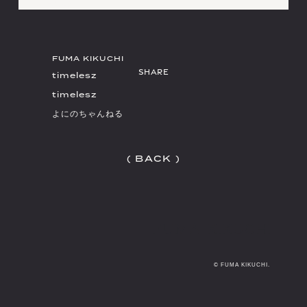
会員登録
FUMA KIKUCHI
timelesz
timelesz
よにのちゃんねる
(
B
A
C
K
)
(
B
A
C
K
)
© FUMA KIKUCHI.