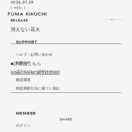
2026.07.29
( WED. )
RELEASE
(
M
E
N
U
)
(
(
M
C
L
E
O
N
S
U
E
)
)
(
C
L
O
S
E
)
消えない花火
I
N
F
O
R
M
A
T
I
O
N
S
C
H
E
D
U
L
E
SUPPORT
B
I
O
G
R
A
P
H
Y
I
N
F
O
R
M
A
T
I
O
N
S
C
H
E
D
U
L
E
O
F
F
I
C
I
A
L
S
T
O
R
E
B
I
O
G
R
A
P
H
Y
ヘルプ・お問い合わせ
O
F
F
I
C
I
A
L
S
T
O
R
E
利用規約
■詳細はこちら
プライバシーポリシー
https://ovtp.jp/9116980
推奨環境
S
I
G
N
I
N
S
I
G
N
U
P
特定商取引法に基づく表記
S
I
G
N
I
N
S
I
G
N
U
P
M
O
V
I
E
M
A
G
A
Z
I
N
E
L
I
V
E
S
T
R
E
A
M
I
N
G
M
O
V
I
E
M
A
G
A
Z
I
N
E
B
I
R
T
H
D
A
Y
M
E
S
S
A
G
E
L
I
V
E
S
T
R
E
A
M
I
N
G
B
I
R
T
H
D
A
Y
M
E
S
S
A
G
E
MEMBER
ログイン