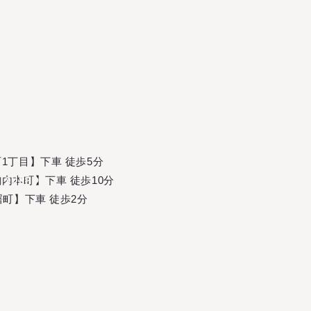
(
M
E
N
U
)
(
(
M
C
L
E
O
N
S
U
E
)
)
(
C
L
O
S
E
)
I
N
F
O
R
M
A
T
I
O
N
S
C
H
E
D
U
L
E
B
I
O
G
R
A
P
H
Y
1丁目】下車 徒歩5分
O
F
F
I
C
I
A
L
S
T
O
R
E
I
N
F
O
R
M
A
T
I
O
N
S
C
H
E
D
U
L
E
B
I
O
G
R
A
P
H
Y
SUPPORT
MEMBER
内本町】下車 徒歩10分
O
F
F
I
C
I
A
L
S
T
O
R
E
町】下車 徒歩2分
ヘルプ・お問い合わせ
ログイン
利用規約
会員登録
プライバシーポリシー
推奨環境
S
I
G
N
I
N
S
I
G
N
U
P
© FUMA KIKUCHI.
特定商取引法に基づく表記
S
I
G
N
I
N
S
I
G
N
U
P