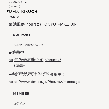
2026.07.12
( SUN. )
RADIO
(
M
E
N
U
)
(
(
M
C
L
E
O
N
S
U
E
)
)
(
C
L
O
S
E
)
菊池風磨 hoursz (TOKYO FM)11:00-
I
N
F
O
R
M
A
T
I
O
N
S
C
H
E
D
U
L
E
SUPPORT
B
I
O
G
R
A
P
H
Y
I
N
F
O
R
M
A
T
I
O
N
S
C
H
E
D
U
L
E
O
F
F
I
C
I
A
L
S
T
O
R
E
B
I
O
G
R
A
P
H
Y
ヘルプ・お問い合わせ
O
F
F
I
C
I
A
L
S
T
O
R
E
利用規約
■公式HP
プライバシーポリシー
https://www.tfm.co.jp/hoursz/
推奨環境
S
I
G
N
I
N
S
I
G
N
U
P
特定商取引法に基づく表記
S
I
G
N
I
N
S
I
G
N
U
P
■番組へのメッセージも募集中！
M
O
V
I
E
M
A
G
A
Z
I
N
E
L
I
V
E
S
T
R
E
A
M
I
N
G
https://www.tfm.co.jp/f/hoursz/message
M
O
V
I
E
M
A
G
A
Z
I
N
E
B
I
R
T
H
D
A
Y
M
E
S
S
A
G
E
L
I
V
E
S
T
R
E
A
M
I
N
G
B
I
R
T
H
D
A
Y
M
E
S
S
A
G
E
MEMBER
ログイン