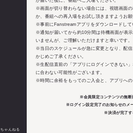
が届いた後に、番組へご入場ください。
※画面が切り替わらない場合には、視聴画面の
か、番組への再入場をお試し頂きますようお願
※事前にFanstreamアプリをダウンロード
※通知が届いてから約10分間は待機画面が表
いませんが、ご理解いただけますと幸いです。
※当日のスケジュールが急に変更となり、配信
かじめご了承ください。
※生配信直前の「アプリにログインできない」
に合わない可能性がございます。
※時間に余裕をもってのご入会と、アプリへの
※会員限定コンテンツの無断
※ログイン設定完了のお知らせのメ
※決済が完了す
のちゃんねる