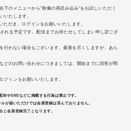
M
O
V
I
E
M
A
G
A
Z
I
N
E
L
I
V
E
S
T
R
E
A
M
I
N
G
B
I
R
T
H
D
A
Y
M
E
S
S
A
G
E
右下のメニューから"映像の再読み込み"をお試しいただく
M
O
V
I
E
M
A
G
A
Z
I
N
E
L
I
V
E
S
T
R
E
A
M
I
N
G
B
I
R
T
H
D
A
Y
M
E
S
S
A
G
E
いいたします。
していただき、ログインをお願いいたします。
示される予定です。配信までお待たせしてしまい申し訳ござ
を行わない場合もございます。最善を尽くしますが、あら
などのお問い合わせにつきましては、開始までに回答が間
SUPPORT
MEMBER
ログインをお願いいたします。
ヘルプ・お問い合わせ
ログイン
配布やSNSなどに掲載する行為は禁止です。
利用規約
会員登録
ールが届いただけでは会員登録は済んでおりません。
プライバシーポリシー
ると会員登録完了となります。
推奨環境
© FUMA KIKUCHI.
特定商取引法に基づく表記