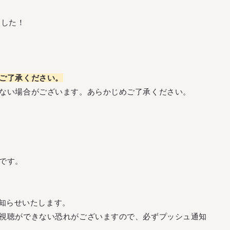
ました！
(
M
E
N
U
)
(
(
M
C
L
E
O
N
S
U
E
)
)
(
C
L
O
S
E
)
ご了承ください。
ない場合がございます。あらかじめご了承ください。
I
N
F
O
R
M
A
T
I
O
N
S
C
H
E
D
U
L
E
B
I
O
G
R
A
P
H
Y
O
F
F
I
C
I
A
L
S
T
O
R
E
I
N
F
O
R
M
A
T
I
O
N
S
C
H
E
D
U
L
E
B
I
O
G
R
A
P
H
Y
O
F
F
I
C
I
A
L
S
T
O
R
E
です。
お知らせいたします。
S
I
G
N
I
N
S
I
G
N
U
P
視聴ができない恐れがございますので、必ずプッシュ通知
S
I
G
N
I
N
S
I
G
N
U
P