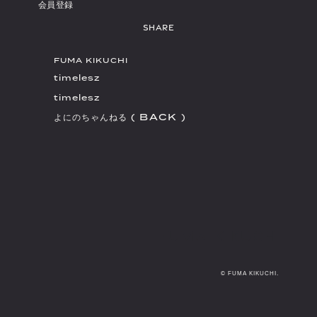
会員登録
FUMA KIKUCHI
timelesz
timelesz
(
B
A
C
K
)
よにのちゃんねる
(
B
A
C
K
)
© FUMA KIKUCHI.