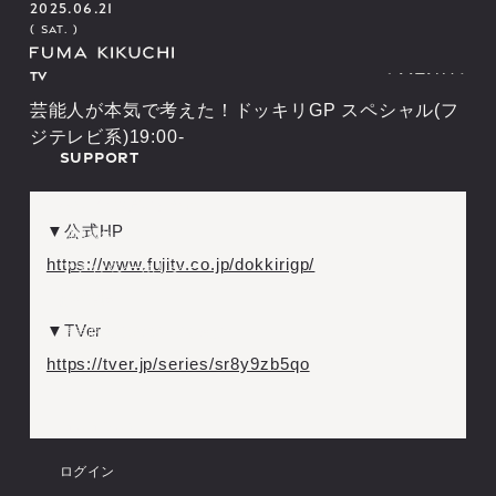
2025.06.21
( SAT. )
TV
(
M
E
N
U
)
(
(
M
C
L
E
O
N
S
U
E
)
)
(
C
L
O
S
E
)
芸能人が本気で考えた！ドッキリGP スペシャル(フ
ジテレビ系)19:00-
I
N
F
O
R
M
A
T
I
O
N
S
C
H
E
D
U
L
E
SUPPORT
B
I
O
G
R
A
P
H
Y
I
N
F
O
R
M
A
T
I
O
N
S
C
H
E
D
U
L
E
O
F
F
I
C
I
A
L
S
T
O
R
E
B
I
O
G
R
A
P
H
Y
ヘルプ・お問い合わせ
O
F
F
I
C
I
A
L
S
T
O
R
E
▼公式HP
利用規約
https://www.fujitv.co.jp/dokkirigp/
プライバシーポリシー
推奨環境
S
I
G
N
I
N
S
I
G
N
U
P
▼TVer
特定商取引法に基づく表記
S
I
G
N
I
N
S
I
G
N
U
P
M
O
V
I
E
M
A
G
A
Z
I
N
E
https://tver.jp/series/sr8y9zb5qo
L
I
V
E
S
T
R
E
A
M
I
N
G
M
O
V
I
E
M
A
G
A
Z
I
N
E
B
I
R
T
H
D
A
Y
M
E
S
S
A
G
E
L
I
V
E
S
T
R
E
A
M
I
N
G
B
I
R
T
H
D
A
Y
M
E
S
S
A
G
E
MEMBER
ログイン