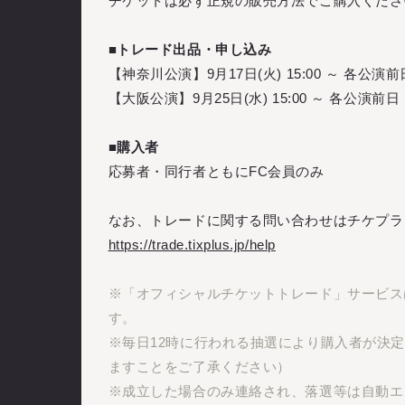
チケットは必ず正規の販売方法でご購入くださ
■トレード出品・申し込み
【神奈川公演】9月17日(火) 15:00 ～ 各公演前日
【大阪公演】9月25日(水) 15:00 ～ 各公演前日 
■購入者
応募者・同行者ともにFC会員のみ
なお、トレードに関する問い合わせはチケプラ
https://trade.tixplus.jp/help
※「オフィシャルチケットトレード」サービス
す。
※毎日12時に行われる抽選により購入者が決
ますことをご了承ください）
※成立した場合のみ連絡され、落選等は自動エ