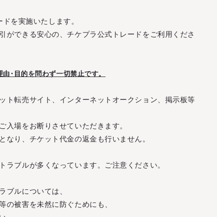
レードを実施いたします。
引ができる安心の、チケプラ公式トレードをご利用くださ
(
M
E
N
U
)
(
(
M
C
L
E
O
N
S
U
E
)
)
(
C
L
O
S
E
)
理由･目的を問わず一切禁止です。
ット転売サイト、インターネットオークション、掲示板等
I
N
F
O
R
M
A
T
I
O
N
S
C
H
E
D
U
L
E
B
I
O
G
R
A
P
H
Y
O
F
F
I
C
I
A
L
S
T
O
R
E
I
N
F
O
R
M
A
T
I
O
N
S
C
H
E
D
U
L
E
B
I
O
G
R
A
P
H
Y
ご入場をお断りさせていただきます。
O
F
F
I
C
I
A
L
S
T
O
R
E
となり、チケット代金の返金も行いません。
トラブルが多くなっています。ご注意ください。
ラブルについては、
S
I
G
N
I
N
S
I
G
N
U
P
等の被害を未然に防ぐためにも、
S
I
G
N
I
N
S
I
G
N
U
P