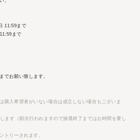
い。
M
O
V
I
E
M
A
G
A
Z
I
N
E
L
I
V
E
S
T
R
E
A
M
I
N
G
B
I
R
T
H
D
A
Y
M
E
S
S
A
G
E
M
O
V
I
E
M
A
G
A
Z
I
N
E
L
I
V
E
S
T
R
E
A
M
I
N
G
B
I
R
T
H
D
A
Y
M
E
S
S
A
G
E
 11:59まで
11:59まで
までお願い致します。
は購⼊希望者がいない場合は成⽴しない場合もございま
定します（順次行われますので抽選終了まではお時間を要し
ントリーされます。