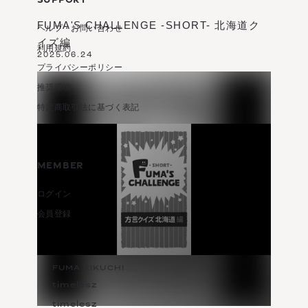
FUMA'S CHALLENGE -SHORT- 北海道ク
ヘルプ・お問い合わせ
イズ編
利用規約
2025.06.24
プライバシーポリシー
推奨環境
特定商取引法に基づく表記
MEMBER
ログイン
会員登録
FUMA KIKUCHI
timelesz
timelesz