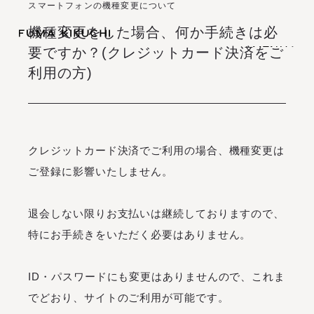
スマートフォンの機種変更について
機種変更をした場合、何か手続きは必
(
M
E
N
U
)
要ですか？(クレジットカード決済をご
(
(
M
C
L
E
O
N
S
U
E
)
)
(
C
L
O
S
E
)
利用の方)
I
N
F
O
R
M
A
T
I
O
N
S
C
H
E
D
U
L
E
B
I
O
G
R
A
P
H
Y
I
N
F
O
R
M
A
T
I
O
N
S
C
H
E
D
U
L
E
O
F
F
I
C
I
A
L
S
T
O
R
E
B
I
O
G
R
A
P
H
Y
O
F
F
I
C
I
A
L
S
T
O
R
E
クレジットカード決済でご利用の場合、機種変更は
ご登録に影響いたしません。
S
I
G
N
I
N
S
I
G
N
U
P
S
I
G
N
I
N
S
I
G
N
U
P
退会しない限りお支払いは継続しておりますので、
M
O
V
I
E
M
A
G
A
Z
I
N
E
特にお手続きをいただく必要はありません。
L
I
V
E
S
T
R
E
A
M
I
N
G
M
O
V
I
E
M
A
G
A
Z
I
N
E
B
I
R
T
H
D
A
Y
M
E
S
S
A
G
E
L
I
V
E
S
T
R
E
A
M
I
N
G
B
I
R
T
H
D
A
Y
M
E
S
S
A
G
E
ID・パスワードにも変更はありませんので、これま
でどおり、サイトのご利用が可能です。